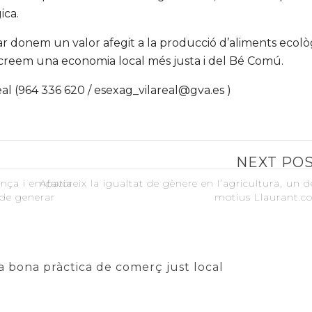
ica.
ar donem un valor afegit a la producció d’aliments ecològ
, creem una economia local més justa i del Bé Comú.
real (964 336 620 / esexag_vilareal@gva.es )
NEXT PO
ança i empatia
Afavoreix la igualtat de gènere en l’agricultura, un d
 de generar
motius Llaurant.
 bona pràctica de comerç just local