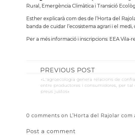
Rural, Emergència Climàtica i Transició Ecològ
Esther explicarà com des de l’Horta del Rajol
banda de cuidar l’ecosistema agrari i el medi
Per a més informació i inscripcions: EEA Vila-
PREVIOUS POST
«L'agroecologia genera relacions de confi
entre productores i consumidores, per tal
preus justos»
0 comments on L’Horta del Rajolar com a
Post a comment