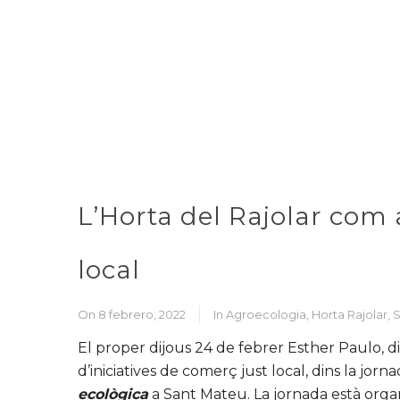
L’Horta del Rajolar com
local
On 8 febrero, 2022
In
Agroecologia
,
Horta Rajolar
,
S
El proper dijous 24 de febrer Esther Paulo, di
d’iniciatives de comerç just local, dins la jorn
ecològica
a Sant Mateu. La jornada està orga