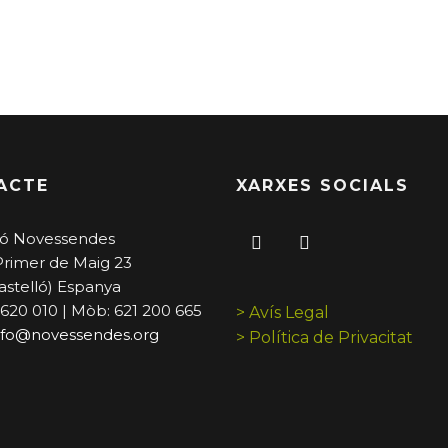
ACTE
XARXES SOCIALS
ó Novessendes
Primer de Maig 23
astelló) Espanya
 620 010 | Mòb: 621 200 665
> Avís Legal
nfo@novessendes.org
> Política de Privacitat