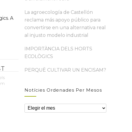
La agroecología de Castellón
ics. A
reclama más apoyo público para
convertirse en una alternativa real
al injusto modelo industrial
IMPORTÀNCIA DELS HORTS
ECOLÒGICS
ST
PERQUÈ CULTIVAR UN ENCISAM?
els
com
Notícies Ordenades Per Mesos
Notícies
ordenades
per
mesos