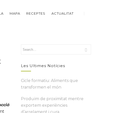
LA
MAPA
RECEPTES
ACTUALITAT
t
Les Ultimes Notícies
Cicle formatiu: Aliments que
transformen el món
Produïm de proximitat mentre
ucció
exportem experiències
ent
d’arrelament i cura