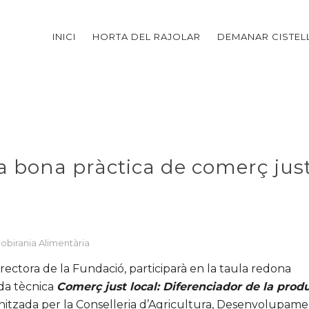
INICI
HORTA DEL RAJOLAR
DEMANAR CISTEL
 a bona pràctica de comerç jus
obirania Alimentària
rectora de la Fundació, participarà en la taula redona
ada tècnica
Comerç just local: Diferenciador de la prod
nitzada per la Conselleria d’Agricultura, Desenvolupam