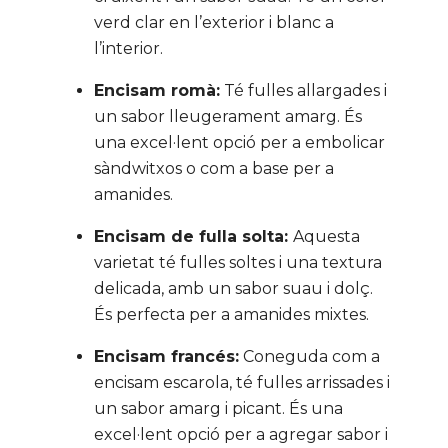
verd clar en l’exterior i blanc a
l’interior.
Encisam romà:
Té fulles allargades i
un sabor lleugerament amarg. És
una excel·lent opció per a embolicar
sàndwitxos o com a base per a
amanides.
Encisam de fulla solta:
Aquesta
varietat té fulles soltes i una textura
delicada, amb un sabor suau i dolç.
És perfecta per a amanides mixtes.
Encisam francés:
Coneguda com a
encisam escarola, té fulles arrissades i
un sabor amarg i picant. És una
excel·lent opció per a agregar sabor i