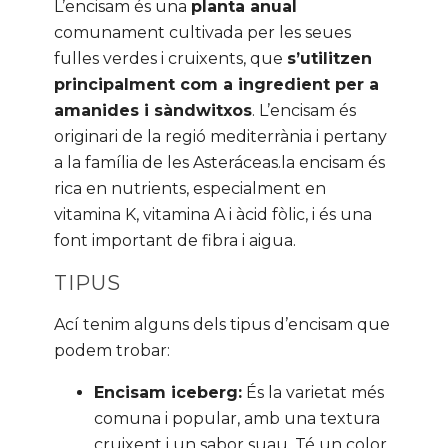
L’encisam és una
planta anual
comunament cultivada per les seues
fulles verdes i cruixents, que
s’utilitzen
principalment com a ingredient per a
amanides i sàndwitxos
. L’encisam és
originari de la regió mediterrània i pertany
a la família de les Asteráceas.la encisam és
rica en nutrients, especialment en
vitamina K, vitamina A i àcid fòlic, i és una
font important de fibra i aigua.
TIPUS
Ací tenim alguns dels tipus d’encisam que
podem trobar:
Encisam iceberg:
És la varietat més
comuna i popular, amb una textura
cruixent i un sabor suau. Té un color