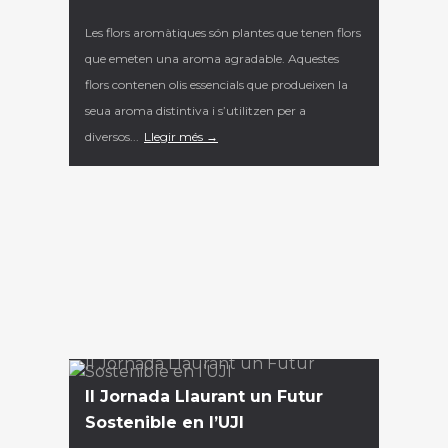
Les flors aromàtiques són plantes que tenen flors
que emeten una aroma agradable. Aquestes
flors contenen olis essencials que produeixen la
seua aroma distintiva i s’utilitzen per a
diversos...
Llegir més →
II Jornada Llaurant un Futur
Sostenible en l’UJI