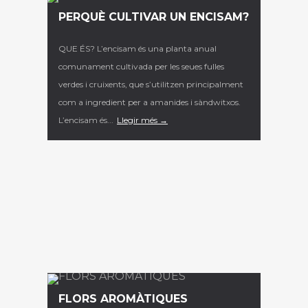
PERQUÈ CULTIVAR UN ENCISAM?
QUE ÉS? L’encisam és una planta anual
comunament cultivada per les seues fulles
verdes i cruixents, que s’utilitzen principalment
com a ingredient per a amanides i sàndwitxos.
L’encisam és...
Llegir més →
FLORS AROMÀTIQUES