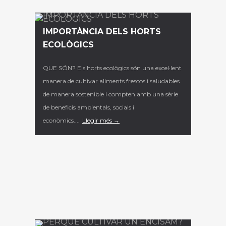
IMPORTÀNCIA DELS HORTS
ECOLÒGICS
QUE SÓN? Els horts ecològics són una excel·lent
manera de cultivar aliments frescos i saludables
de manera sostenible i compten amb una sèrie
de beneficis ambientals, socials i
econòmics....
Llegir més →