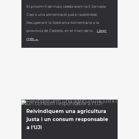
El pròxim 9 de març celebrarem la II Jornada
Cap a una alimentació justa i sostenible;
Recuperant la Sobirania Alimentària a la
província de Castelló, en el marc de la...
Llegir
més →
Reivindiquem una agricultura
justa i un consum responsable
a l’UJI