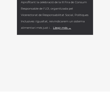
Aprofitant la celebració de la III Fira de Consum
Responsable de l’UJI, organitzada pel
Vicerectorat de Responsabilitat Social, Polítiques
Inclusives i Igualtat, reivindicarem un sistema
alimentari més just i...
Llegir més →