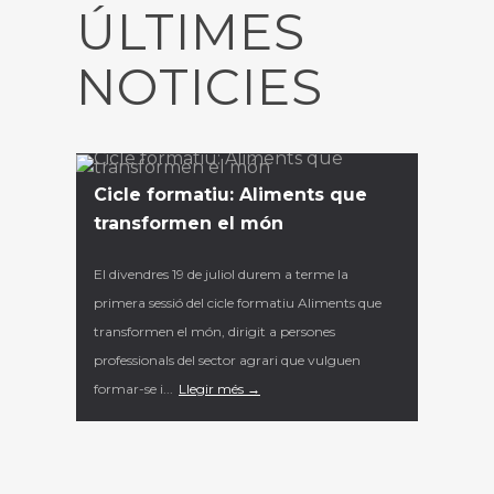
ÚLTIMES
NOTICIES
Cicle formatiu: Aliments que
transformen el món
El divendres 19 de juliol durem a terme la
primera sessió del cicle formatiu Aliments que
transformen el món, dirigit a persones
professionals del sector agrari que vulguen
formar-se i...
Llegir més →