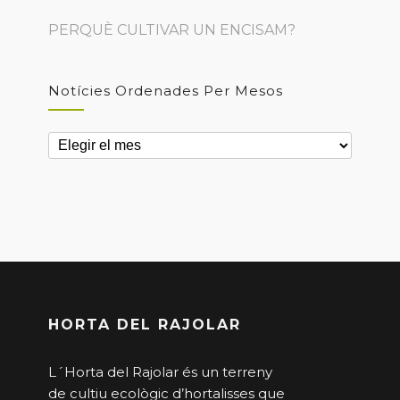
PERQUÈ CULTIVAR UN ENCISAM?
Notícies Ordenades Per Mesos
Notícies
ordenades
per
mesos
HORTA DEL RAJOLAR
L´Horta del Rajolar és un terreny
de cultiu ecològic d’hortalisses que