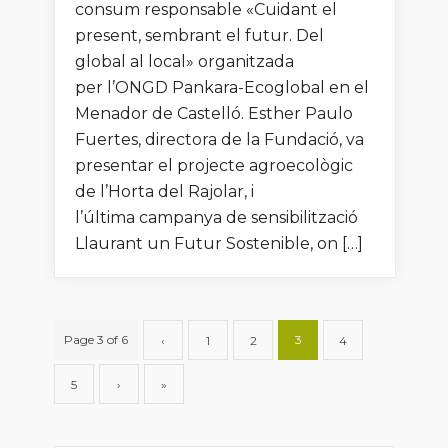
consum responsable «Cuidant el
present, sembrant el futur. Del
global al local» organitzada
per l’ONGD Pankara-Ecoglobal en el
Menador de Castelló. Esther Paulo
Fuertes, directora de la Fundació, va
presentar el projecte agroecològic
de l’Horta del Rajolar, i
l’última campanya de sensibilització
Llaurant un Futur Sostenible, on […]
Page 3 of 6
3
‹
1
2
4
5
›
»