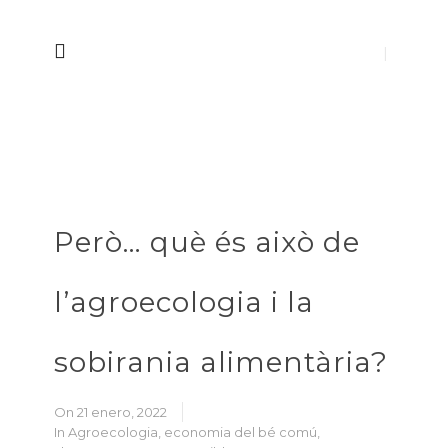
Però… què és això de
l’agroecologia i la
sobirania alimentària?
On 21 enero, 2022
In
Agroecologia
,
economia del bé comú
,