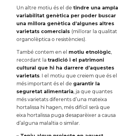
Un altre motiu és el de
tindre una ampla
variabilitat genètica per poder buscar
una millora genètica d’algunes altres
varietats comercials
(millorar la qualitat
organolèptica o resistències).
També contem en el
motiu etnològic
,
recordant la
tradició i el patrimoni
cultural que hi ha darrere d’aquestes
varietats
. I el motiu que creiem que és el
més important és el de
garantir la
seguretat alimentaria
, ja que quantes
més varietats diferents d’una mateixa
hortalissa hi hagen, més difícil serà que
eixa hortalissa puga desaparèixer a causa
d’alguna malaltia o similar.
– Teniu algun projecte en aquest