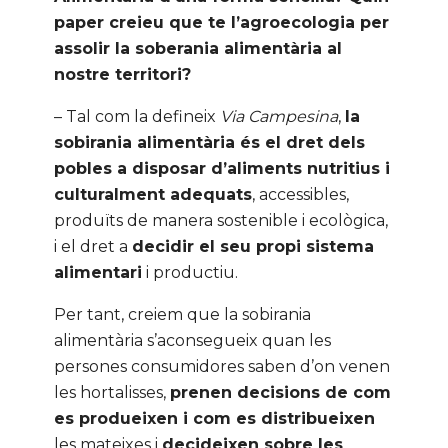
paper creieu que te l’agroecologia per
assolir la soberania alimentària al
nostre territori?
– Tal com la defineix
Via Campesina
,
la
sobirania alimentària és el dret dels
pobles a disposar d’aliments nutritius i
culturalment adequats
, accessibles,
produïts de manera sostenible i ecològica,
i el dret a
decidir el seu propi sistema
alimentari
i productiu.
Per tant, creiem que la sobirania
alimentària s’aconsegueix quan les
persones consumidores saben d’on venen
les hortalisses,
prenen decisions de com
es produeixen i com es distribueixen
les mateixes i
decideixen sobre les