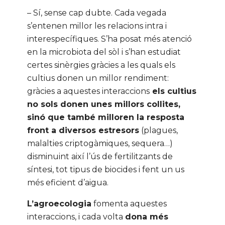
– Sí, sense cap dubte. Cada vegada
s’entenen millor les relacions intra i
interespecífiques. S’ha posat més atenció
en la microbiota del sòl i s’han estudiat
certes sinèrgies gràcies a les quals els
cultius donen un millor rendiment:
gràcies a aquestes interaccions
els cultius
no sols donen unes millors collites,
sinó que també milloren la resposta
front a diversos estresors
(plagues,
malalties criptogàmiques, sequera…)
disminuint així l’ús de fertilitzants de
síntesi, tot tipus de biocides i fent un us
més eficient d’aigua.
L’agroecologia
fomenta aquestes
interaccions, i cada volta
dona més