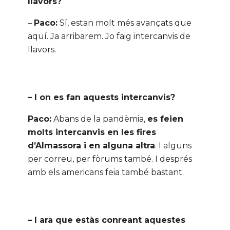
llavors?
–
Paco:
Sí, estan molt més avançats que
aquí. Ja arribarem. Jo faig intercanvis de
llavors.
– I on es fan aquests intercanvis?
Paco:
Abans de la pandèmia,
es feien
molts intercanvis en les fires
d’Almassora i en alguna altra
. I alguns
per correu, per fòrums també. I després
amb els americans feia també bastant.
– I ara que estàs conreant aquestes