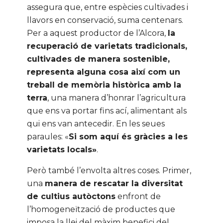
assegura que, entre espècies cultivades i
llavors en conservació, suma centenars.
Per a aquest productor de l’Alcora,
la
recuperació de varietats tradicionals,
cultivades de manera sostenible,
representa alguna cosa així com un
treball de memòria històrica amb la
terra
, una manera d’honrar l’agricultura
que ens va portar fins ací, alimentant als
qui ens van antecedir. En les seues
paraules: «
Si som aquí és gràcies a les
varietats locals»
.
Però també l’envolta altres coses. Primer,
una
manera de rescatar la diversitat
de cultius autòctons
enfront de
l’homogeneïtzació de productes que
imposa la llei del màxim benefici del