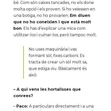
bé. Com són caixes tancades, no els done
molta opció i els proven. Si ho veiessen en
una botiga, no ho provarien.
Em diuen
que no ho coneixien i que està molt
bon
. Els has d’explicar una mica com
utilitzar-los i cuinar-los, però tampoc molt.
No uses maquinària i vas
formant sòl, fixes carboni. Es
tracta de crear un sòl molt sa,
que estiga viu. Bàsicament és
això.
– A qui vens les hortalisses que
conrees?
–
Paco:
A particulars directament i a una