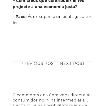
– Com creus que contribueix el teu
projecte a una economia justa?
–
Paco:
És un suport a un petit agricultor
local.
PREVIOUS POST
NEXT POST
0 comments on «Com vens directe al
consumidor no hi ha intermediaris i,
per tant, hi ha possibilitats que siga