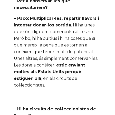
– Per a conservar-les què
necessitaríem?
– Paco:
Multiplicar-les, repartir llavors i
intentar donar-los sortida
. Hi ha unes
que són, diguem, comercials i altres no.
Però bo, hi ha cultius i hi ha coses que sí
que mereix la pena que es tornen a
conéixer, que tenen molt de potencial.
Unes altres, és simplement conservar-les.
Les done a conéixer,
estic enviant
moltes als Estats Units perquè
estiguen allí
, en els circuits de
col·leccionistes.
– Hi ha circuits de col·leccionistes de