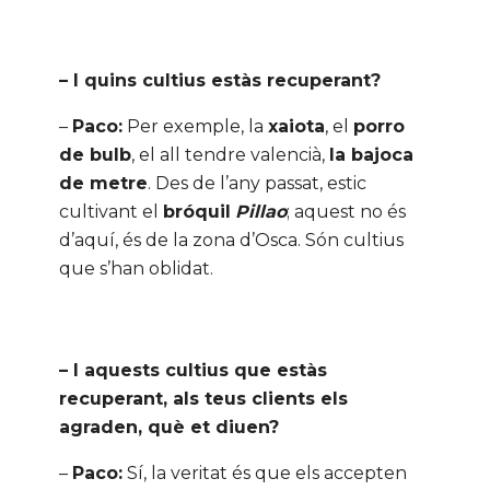
– I quins cultius estàs recuperant?
–
Paco:
Per exemple, la
xaiota
, el
porro
de bulb
, el all tendre valencià,
la bajoca
de metre
. Des de l’any passat, estic
cultivant el
bróquil
Pillao
; aquest no és
d’aquí, és de la zona d’Osca. Són cultius
que s’han oblidat.
– I aquests cultius que estàs
recuperant, als teus clients els
agraden, què et diuen?
–
Paco:
Sí, la veritat és que els accepten