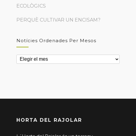
ECOLÒGICS
PERQUÈ CULTIVAR UN ENCISAM?
Notícies Ordenades Per Mesos
Notícies
ordenades
per
mesos
HORTA DEL RAJOLAR