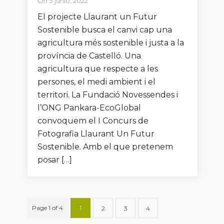
On 3 junio, 2022
El projecte Llaurant un Futur
Sostenible busca el canvi cap una
agricultura més sostenible i justa a la
província de Castelló. Una
agricultura que respecte a les
persones, el medi ambient i el
territori. La Fundació Novessendes i
l’ONG Pankara-EcoGlobal
convoquem el I Concurs de
Fotografia Llaurant Un Futur
Sostenible. Amb el que pretenem
posar […]
Page 1 of 4
1
2
3
4