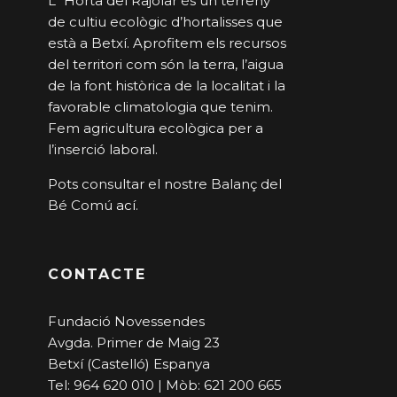
L´Horta del Rajolar és un terreny
de cultiu ecològic d’hortalisses que
està a Betxí. Aprofitem els recursos
del territori com són la terra, l’aigua
de la font històrica de la localitat i la
favorable climatologia que tenim.
Fem agricultura ecològica per a
l’inserció laboral.
Pots consultar el nostre Balanç del
Bé Comú
ací
.
CONTACTE
Fundació Novessendes
Avgda. Primer de Maig 23
Betxí (Castelló) Espanya
Tel: 964 620 010 | Mòb: 621 200 665