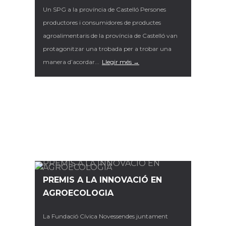
Un SPG a la província de Castelló Persones
productores i consumidores de productes
agroalimentaris de la província de Castelló van
protagonitzar una trobada per a trobar una
manera d’acordar...
Llegir més →
PREMIS A LA INNOVACIÓ EN
AGROECOLOGIA
La Fundació Cívica Novessendes juntament