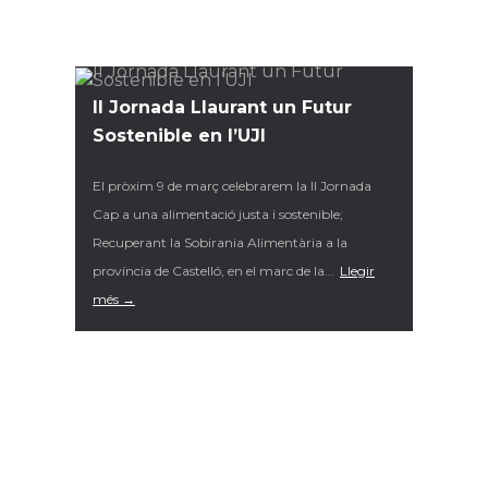
II Jornada Llaurant un Futur
Sostenible en l’UJI
El pròxim 9 de març celebrarem la II Jornada
Cap a una alimentació justa i sostenible;
Recuperant la Sobirania Alimentària a la
província de Castelló, en el marc de la...
Llegir
més →