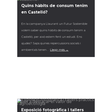
Quins hàbits de consum tenim
en Castelló?
En la campanya Llaurant un Futur Sostenible
volem saber quins hàbits de consum tenim a
Castelló, per això estem fent un estudi. Ens
ajudes? Saps quines repercussions socials i
ambientals tenen...
Llegir més →
Exposició fotogràfica i tallers