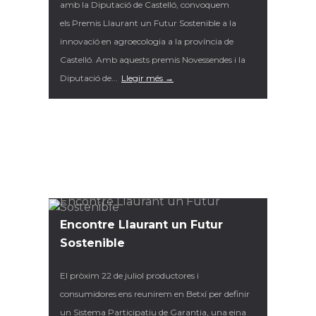
amb la Diputació de Castelló, convoquem
els Premis Llaurant un Futur Sostenible a la
innovació en agroecologia a la província de
Castelló. Amb aquests premis Novessendes i la
Diputació de...
Llegir més →
Encontre Llaurant un Futur
Sostenible
El pròxim 22 de juliol productores i
consumidores ens reunirem en Betxí per definir
un Sistema Participatiu de Garantia, una eina