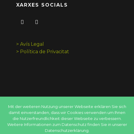
XARXES SOCIALS
> Avís Legal
> Política de Privacitat
Mit der weiteren Nutzung unserer Webseite erklären Sie sich
damit einverstanden, dass wir Cookies verwenden um Ihnen
die Nutzerfreundlichkeit dieser Webseite zu verbessern.
Weitere Informationen zum Datenschutz finden Sie in unserer
@2021 Fundació Novessendes
Datenschutzerklärung.