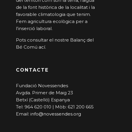
del territori com són la terra, l’aigua
de la font històrica de la localitat i la
favorable climatologia que tenim.
Fem agricultura ecològica per a
l’inserció laboral.
Pots consultar el nostre Balanç del
Bé Comú
ací
.
CONTACTE
Fundació Novessendes
Avgda. Primer de Maig 23
Betxí (Castelló) Espanya
Tel: 964 620 010 | Mòb: 621 200 665
Email:
info@novessendes.org