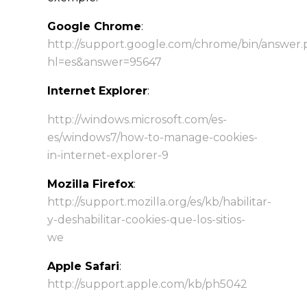
Google Chrome
:
http://support.google.com/chrome/bin/answer.
hl=es&answer=95647
Internet Explorer
:
http://windows.microsoft.com/es-
es/windows7/how-to-manage-cookies-
in-internet-explorer-9
Mozilla Firefox
:
http://support.mozilla.org/es/kb/habilitar-
y-deshabilitar-cookies-que-los-sitios-
we
Apple Safari
:
http://support.apple.com/kb/ph5042