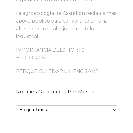
La agroecología de Castellón reclama más
apoyo público para convertirse en una
alternativa real al injusto modelo
industrial
IMPORTÀNCIA DELS HORTS
ECOLÒGICS
PERQUÈ CULTIVAR UN ENCISAM?
Notícies Ordenades Per Mesos
Notícies
ordenades
per
mesos