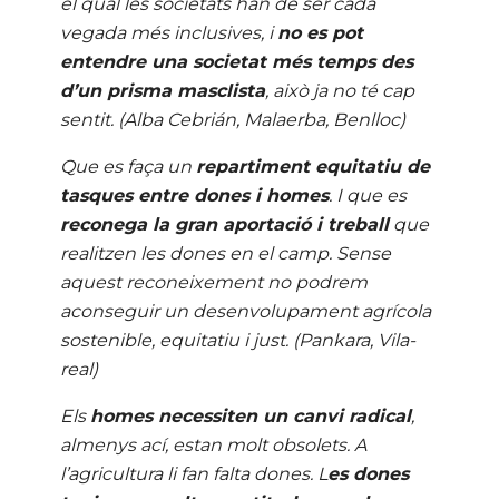
el qual les societats han de ser cada
vegada més inclusives, i
no es pot
entendre una societat més temps des
d’un prisma masclista
, això ja no té cap
sentit.
(Alba Cebrián, Malaerba, Benlloc)
Que es faça un
repartiment equitatiu de
tasques entre dones i homes
. I que es
reconega la gran aportació i treball
que
realitzen les dones en el camp. Sense
aquest reconeixement no podrem
aconseguir un desenvolupament agrícola
sostenible, equitatiu i just. (Pankara, Vila-
real)
Els
homes necessiten un canvi radical
,
almenys ací, estan molt obsolets. A
l’agricultura li fan falta dones. L
es dones