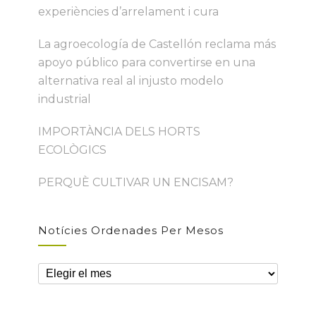
experiències d’arrelament i cura
La agroecología de Castellón reclama más
apoyo público para convertirse en una
alternativa real al injusto modelo
industrial
IMPORTÀNCIA DELS HORTS
ECOLÒGICS
PERQUÈ CULTIVAR UN ENCISAM?
Notícies Ordenades Per Mesos
Notícies
ordenades
per
mesos