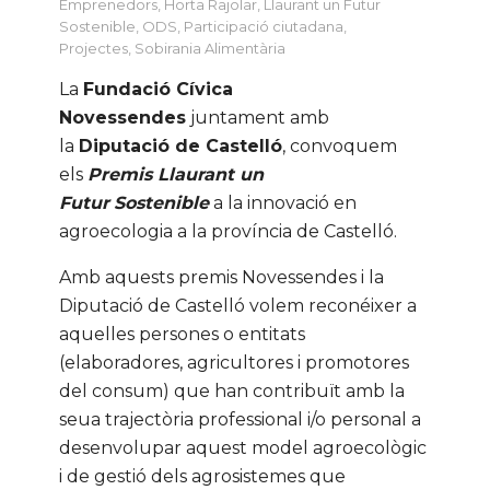
Emprenedors
,
Horta Rajolar
,
Llaurant un Futur
Sostenible
,
ODS
,
Participació ciutadana
,
Projectes
,
Sobirania Alimentària
La
Fundació Cívica
Novessendes
juntament amb
la
Diputació de Castelló
, convoquem
els
Premis Llaurant un
Futur
Sostenible
a la innovació en
agroecologia a la província de Castelló.
Amb aquests premis Novessendes i la
Diputació de Castelló volem reconéixer a
aquelles persones o entitats
(elaboradores, agricultores i promotores
del consum) que han contribuït amb la
seua trajectòria professional i/o personal a
desenvolupar aquest model agroecològic
i de gestió dels agrosistemes que