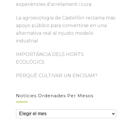
experiències d’arrelament i cura
La agroecología de Castellón reclama más
apoyo público para convertirse en una
alternativa real al injusto modelo
industrial
IMPORTÀNCIA DELS HORTS
ECOLÒGICS
PERQUÈ CULTIVAR UN ENCISAM?
Notícies Ordenades Per Mesos
Notícies
ordenades
per
mesos