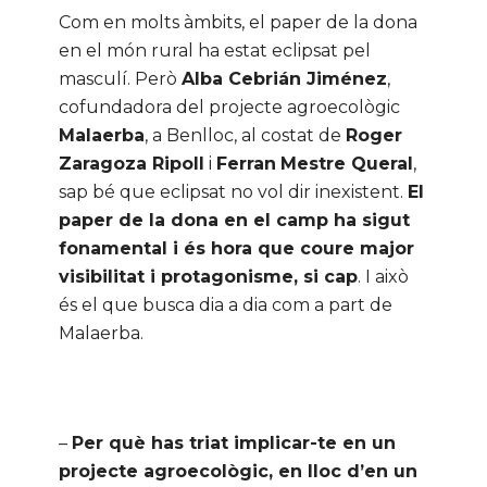
Com en molts àmbits, el paper de la dona
en el món rural ha estat eclipsat pel
masculí. Però
Alba Cebrián Jiménez
,
cofundadora del projecte agroecològic
Malaerba
, a Benlloc, al costat de
Roger
Zaragoza Ripoll
i
Ferran
Mestre Queral
,
sap bé que eclipsat no vol dir inexistent.
El
paper de la dona en el camp ha sigut
fonamental i és hora que coure major
visibilitat i protagonisme, si cap
. I això
és el que busca dia a dia com a part de
Malaerba.
–
Per què has triat implicar-te en un
projecte agroecològic, en lloc d’en un