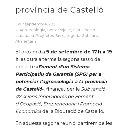
província de Castelló
On 7 septiembre, 2021
In
Agroecologia
,
Horta Rajolar
,
Participació
ciutadana
,
Projectes
,
Sin categoría
,
Sobirania
Alimentària
El pròxim dia
9 de setembre de 17 h a 19
h
, es durà a terme la segona sessió del
projecte «
Foment d’un Sistema
Participatiu de Garantia (SPG) per a
potenciar l’agroecologia a la província
de Castelló
«, finançat per la
Subvenció
d’Accions Innovadores de Foment
d’Ocupació, Emprenedoria i Promoció
Econòmica
de la Diputació de Castelló.
En aquesta segona reunió, partirem de les