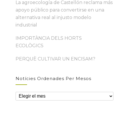
La agroecología de Castellón reclama más
apoyo público para convertirse en una
alternativa real al injusto modelo
industrial
IMPORTÀNCIA DELS HORTS
ECOLÒGICS
PERQUÈ CULTIVAR UN ENCISAM?
Notícies Ordenades Per Mesos
Notícies
ordenades
per
mesos