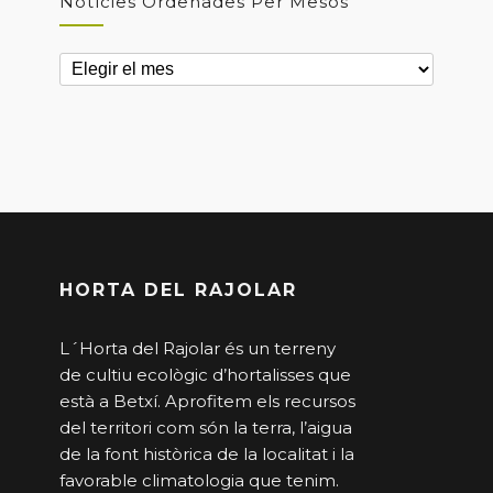
Notícies Ordenades Per Mesos
Notícies
ordenades
per
mesos
HORTA DEL RAJOLAR
L´Horta del Rajolar és un terreny
de cultiu ecològic d’hortalisses que
està a Betxí. Aprofitem els recursos
del territori com són la terra, l’aigua
de la font històrica de la localitat i la
favorable climatologia que tenim.