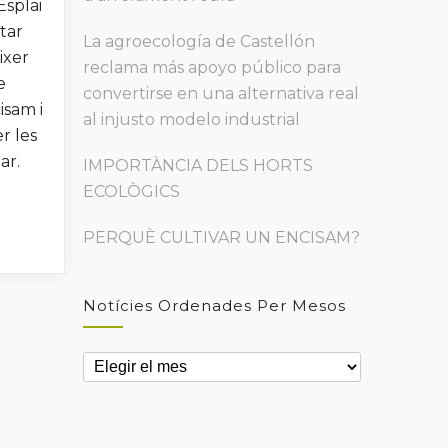
Esplai
itar
La agroecología de Castellón
ixer
reclama más apoyo público para
e
convertirse en una alternativa real
isam i
al injusto modelo industrial
er les
ar.
IMPORTÀNCIA DELS HORTS
ECOLÒGICS
PERQUÈ CULTIVAR UN ENCISAM?
Notícies Ordenades Per Mesos
Notícies
ordenades
per
mesos