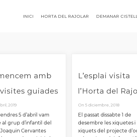
INICI
HORTA DEL RAJOLAR
DEMANAR CISTEL
mencem amb
L’esplai visita
 visites guiades
l’Horta del Rajo
bril, 2019
On 5 diciembre, 2018
vendres 5 d’abril vam
El passat dissabte 1 de
 al grup d’infantil del
desembre les xiquetes i
 Joaquin Cervantes
xiquets del projecte d’o