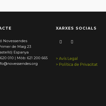
ACTE
XARXES SOCIALS
ó Novessendes
Primer de Maig 23
astelló) Espanya
 620 010 | Mòb: 621 200 665
> Avís Legal
nfo@novessendes.org
> Política de Privacitat