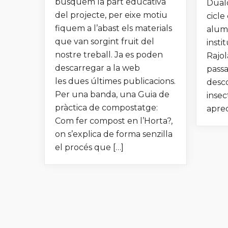
busquem la part educativa
Duald
del projecte, per eixe motiu
cicle
fiquem a l’abast els materials
alumn
que van sorgint fruit del
insti
nostre treball. Ja es poden
Rajol
descarregar a la web
passa
les dues últimes publicacions.
desco
Per una banda, una Guia de
insec
pràctica de compostatge:
aprec
Com fer compost en l’Horta?,
on s’explica de forma senzilla
el procés que […]