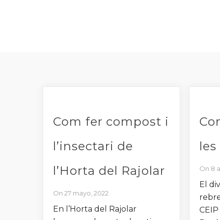
Com fer compost i
Co
l’insectari de
les
l’Horta del Rajolar
On 8 a
El di
On 27 mayo, 2022
rebre
En l’Horta del Rajolar
CEIP