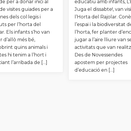
e per a donar inici al
educatiu amb infants, L’
 de visites guiades per a
Juga el dissabte!, van vis
es dels col·legis i
l’Horta del Rajolar. Conè
tuts per l’horta del
l’espai i la biodiversitat d
ar. Els infants s‘ho van
l’horta, fer planter d’enc
r d’allò més bé,
jugar a l’aire lliure van s
brint quins animals i
activitats que van realitz
tes hi tenim a l’hort i
Des de Novessendes
iant l’arribada de […]
apostem per projectes
d’educació en […]