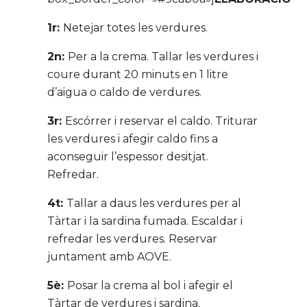
1r:
Netejar totes les verdures.
2n:
Per a la crema. Tallar les verdures i
coure durant 20 minuts en 1 litre
d’aigua o caldo de verdures.
3r:
Escórrer i reservar el caldo. Triturar
les verdures i afegir caldo fins a
aconseguir l’espessor desitjat.
Refredar.
4t:
Tallar a daus les verdures per al
Tàrtar i la sardina fumada. Escaldar i
refredar les verdures. Reservar
juntament amb AOVE.
5è:
Posar la crema al bol i afegir el
Tàrtar de verdures i sardina.