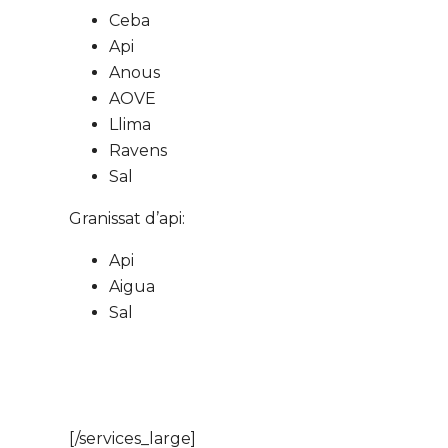
Ceba
Api
Anous
AOVE
Llima
Ravens
Sal
Granissat d’api:
Api
Aigua
Sal
[/services_large]