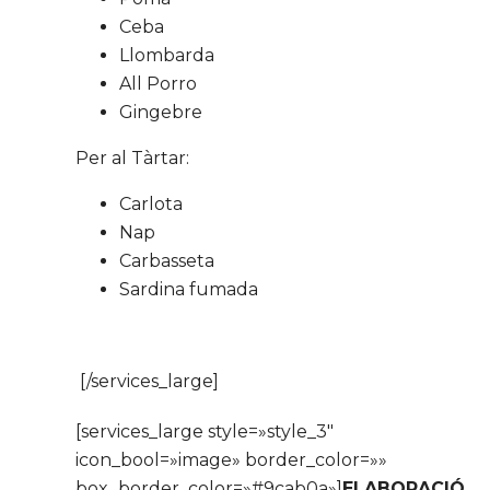
Ceba
Llombarda
All Porro
Gingebre
Per al Tàrtar:
Carlota
Nap
Carbasseta
Sardina fumada
[/services_large]
[services_large style=»style_3″
icon_bool=»image» border_color=»»
box_border_color=»#9cab0a»]
ELABORACIÓ