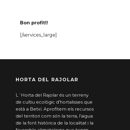
Bon profit!!
[/services_large]
HORTA DEL RAJOLAR
L´Horta del Rajolar és un terreny
de cultiu ecològic d’hortalisses que
està a Betxí. Aprofitem els recursos
del territori com són la terra, l’aigua
de la font històrica de la localitat i la
favorable climatologia que tenim.