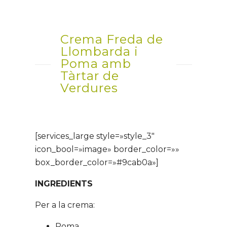
Crema Freda de
Llombarda i
Poma amb
Tàrtar de
Verdures
[services_large style=»style_3″
icon_bool=»image» border_color=»»
box_border_color=»#9cab0a»]
INGREDIENTS
Per a la crema:
Poma