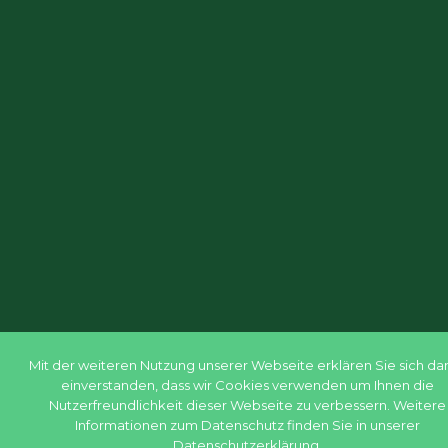
Mit der weiteren Nutzung unserer Webseite erklären Sie sich da
einverstanden, dass wir Cookies verwenden um Ihnen die
Nutzerfreundlichkeit dieser Webseite zu verbessern. Weitere
Informationen zum Datenschutz finden Sie in unserer
Datenschutzerklärung.