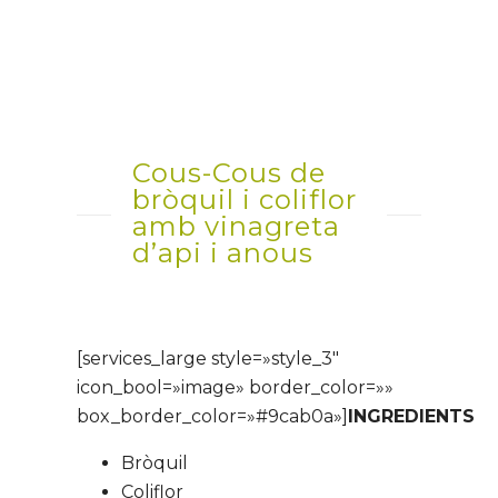
Cous-Cous de
bròquil i coliflor
amb vinagreta
d’api i anous
[services_large style=»style_3″
icon_bool=»image» border_color=»»
box_border_color=»#9cab0a»]
INGREDIENTS
Bròquil
Coliflor