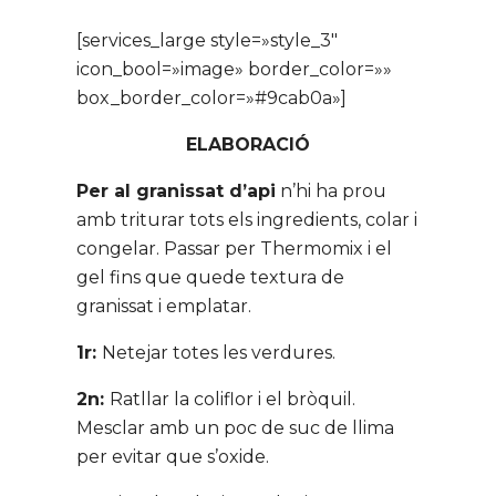
[services_large style=»style_3″
icon_bool=»image» border_color=»»
box_border_color=»#9cab0a»]
ELABORACIÓ
Per al granissat d’api
n’hi ha prou
amb triturar tots els ingredients, colar i
congelar. Passar per Thermomix i el
gel fins que quede textura de
granissat i emplatar.
1r:
Netejar totes les verdures.
2n:
Ratllar la coliflor i el bròquil.
Mesclar amb un poc de suc de llima
per evitar que s’oxide.