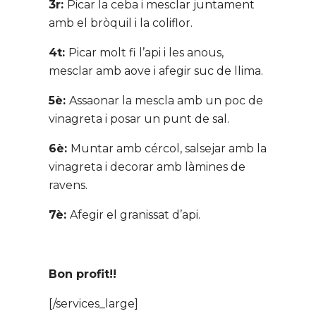
3r:
Picar la ceba i mesclar juntament
amb el bròquil i la coliflor.
4t:
Picar molt fi l’api i les anous,
mesclar amb aove i afegir suc de llima.
5è:
Assaonar la mescla amb un poc de
vinagreta i posar un punt de sal.
6è:
Muntar amb cércol, salsejar amb la
vinagreta i decorar amb làmines de
ravens.
7è:
Afegir el granissat d’api.
Bon profit!!
[/services_large]