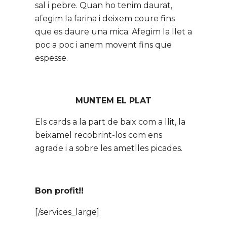
sal i pebre. Quan ho tenim daurat,
afegim la farina i deixem coure fins
que es daure una mica. Afegim la llet a
poc a poc i anem movent fins que
espesse.
MUNTEM EL PLAT
Els cards a la part de baix com a llit, la
beixamel recobrint-los com ens
agrade i a sobre les ametlles picades.
Bon profit!!
[/services_large]