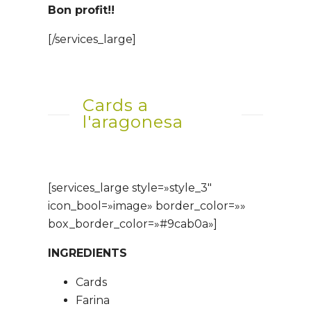
Bon profit!!
[/services_large]
Cards a
l'aragonesa
[services_large style=»style_3″
icon_bool=»image» border_color=»»
box_border_color=»#9cab0a»]
INGREDIENTS
Cards
Farina