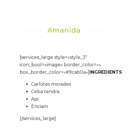
Amanida
[services_large style=»style_3″
icon_bool=»image» border_color=»»
box_border_color=»#9cab0a»]
INGREDIENTS
Carlotes morades
Ceba tendra
Api
Enciam
[/services_large]