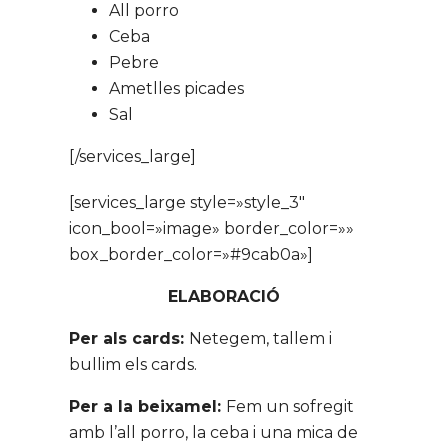
All porro
Ceba
Pebre
Ametlles picades
Sal
[/services_large]
[services_large style=»style_3″
icon_bool=»image» border_color=»»
box_border_color=»#9cab0a»]
ELABORACIÓ
Per als cards:
Netegem, tallem i
bullim els cards.
Per a la beixamel:
Fem un sofregit
amb l’all porro, la ceba i una mica de