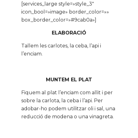
[services_large style=»style_3″
icon_bool=»image» border_color=»»
box_border_color=»#9cab0a»]
ELABORACIÓ
Tallem les carlotes, la ceba, l’api i
l’enciam.
MUNTEM EL PLAT
Fiquem al plat l’enciam com allit i per
sobre la carlota, la ceba i l’api. Per
adobar-ho podem utilitzar oli i sal, una
reducció de modena o una vinagreta.